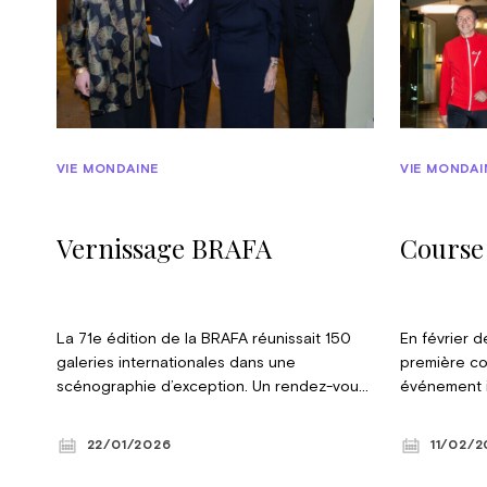
VIE MONDAINE
VIE MONDAI
Vernissage BRAFA
Course
La 71e édition de la BRAFA réunissait 150
En février de
galeries internationales dans une
première co
scénographie d’exception. Un rendez-vous
événement i
incontournable, marqué cette année par le
fonds pour l
50e anniversaire de la Fondation Roi
déroulé en 
22/01/2026
11/02/
Baudouin. © Violaine & Constance le Hardÿ
Royale la pr
de Beaulieu
d’honneur d