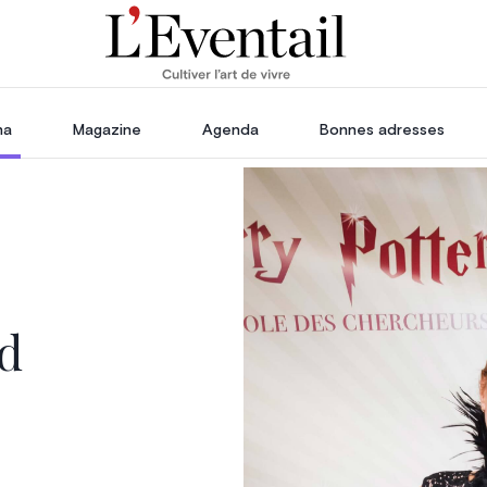
ha
Magazine
Agenda
Bonnes adresses
oration
Voyage, Évasion & Escapade
s
ssoires
in
ud