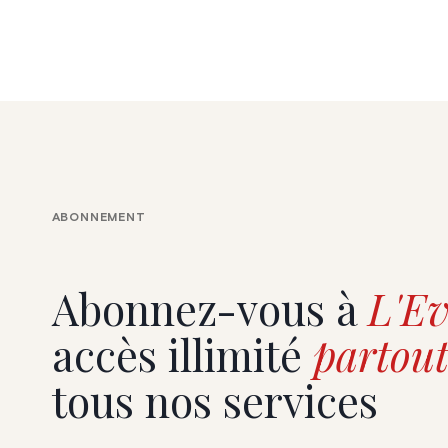
agit en fave
précarisés 
une initiati
objectif de f
professionne
travers le s
Agency
ABONNEMENT
Abonnez-vous à
L'Ev
accès illimité
partout
tous nos services