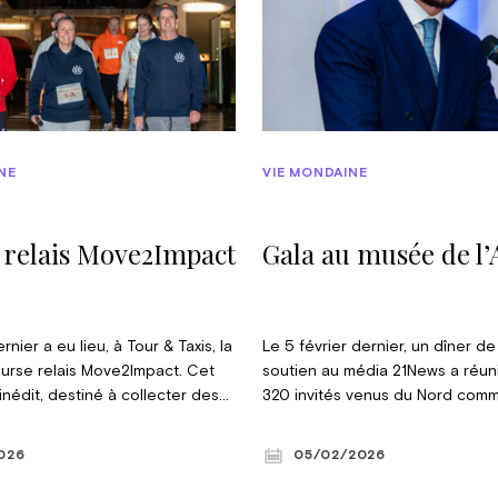
NE
VIE MONDAINE
 relais Move2Impact
Gala au musée de l’
rnier a eu lieu, à Tour & Taxis, la
Le 5 février dernier, un dîner d
urse relais Move2Impact. Cet
soutien au média 21News a réun
nédit, destiné à collecter des
320 invités venus du Nord com
e monde associatif, s’est
du pays. Lancé il y a un peu plu
présence de son Altesse
média digital consacré à l’actual
2026
05/02/2026
incesse Claire, vice-présidente
économique et politique vient d
e la Fondation Reine Paola, qui
une version néerlandophone af