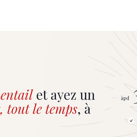
ur de l’intégration des jeunes
proposer une plateforme biling
en Belgique. Move2Impact est
soirée a été ponctuée d’interve
ve de Sport2Be qui a pour
notamment de la ministre flama
aciliter l’insertion socio-
Médias, Cieltje Van Achter, du 
lle des jeunes en difficulté à
MR Georges-Louis Bouchez et d
port. © Nicolas Coulon, Crolle
Sarkozy. © Gauthier Sepulchre
entail
et ayez un
àpd
, tout le temps
, à