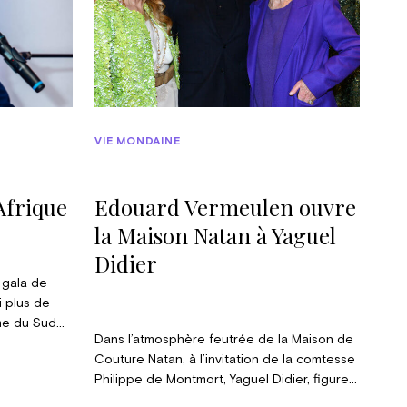
VIE MONDAINE
Afrique
Edouard Vermeulen ouvre
la Maison Natan à Yaguel
Didier
e gala de
i plus de
me du Sud
Dans l’atmosphère feutrée de la Maison de
s d’un an, ce
Couture Natan, à l’invitation de la comtesse
ité
Philippe de Montmort, Yaguel Didier, figure
’inaugurer
incontournable de la voyance en France, y
in de