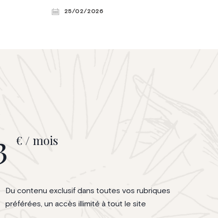
présentait son nouvel ouvrage, Les Clés de
ue. La
25/02/2026
votre destin. © Violaine Le Hardÿ de
ntions,
Beaulieu
nde des
président du
e Louis
3
€ / mois
Du contenu exclusif dans toutes vos rubriques
préférées, un accès illimité à tout le site