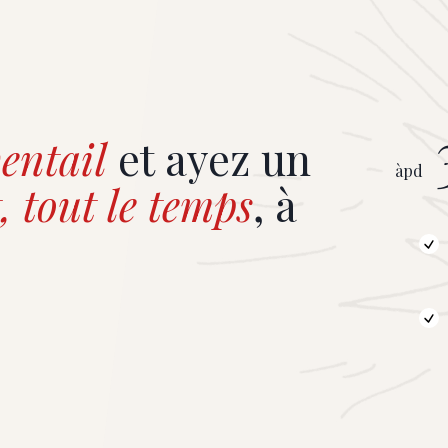
de la complicité, Amélie et Jul
se sont prêtées avec générosit
séance de dédicaces, prolonge
moment privilégié au plus près 
lecteurs. © Violaine Le Hardÿ d
entail
et ayez un
àpd
, tout le temps
, à