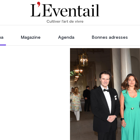
ha
Magazine
Agenda
Bonnes adresses
oration
Voyage, Évasion & Escapade
s
ssoires
in