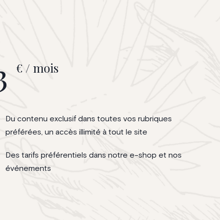
iette Nothomb
é à une
ant ce
de leurs
e Beaulieu
3
€ / mois
Du contenu exclusif dans toutes vos rubriques
préférées, un accès illimité à tout le site
Des tarifs préférentiels dans notre e-shop et nos
événements