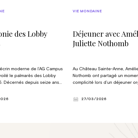
NE
VIE MONDAINE
nie des Lobby
Déjeuner avec Amél
s
Juliette Nothomb
l’écrin moderne de l’AG Campus
Au Château Sainte-Anne, Amélie 
voilé le palmarès des Lobby
Nothomb ont partagé un momen
. Décernés depuis seize ans
complicité lors d’un déjeuner o
e Lobby, ils récompensent des
L’Éventail et la WTCA. Les deux
és qui se sont distinguées dans
revenues sur leur enfance nomad
2026
27/03/2026
domaines. Entrepreneurs,
fusionnel et leur passion commu
s politiques ou acteurs
littérature. Autrice de plus de 
sont salués pour leur influence
et forte de 20 millions d’exempl
agement. Une cérémonie
vendus, Amélie a également év
 rendez-vous incontournable du
mode de vie singulier, loin du n
ée. © Violaine le Hardÿ de
l’issue de ce déjeuner placé so