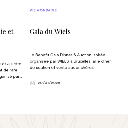
VIE MONDAINE
ie et
Gala du Wiels
Le Benefit Gala Dinner & Auction, soirée
organisée par WIELS à Bruxelles, allie dîner
et Juliette
de soutien et vente aux enchères
t de rare
d’oeuvres d’art. Les bénéfices de la
rganisé par
vacation et du repas sont entièrement
 sœurs sont
20/01/2026
consacrés à la croissance et aux activités
e, leur lien
futures du centre. © Constance le Hardÿ de
ne pour la
Beaulieu
trente romans
aires
oqué son
umérique. À
us le signe