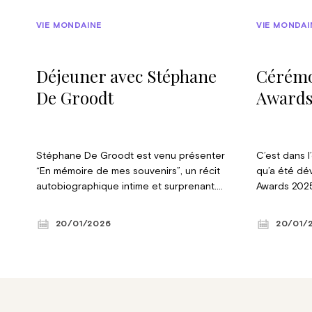
VIE MONDAINE
VIE MONDAI
Déjeuner avec Stéphane
Cérémo
De Groodt
Award
Stéphane De Groodt est venu présenter
C’est dans 
“En mémoire de mes souvenirs”, un récit
qu’a été dé
autobiographique intime et surprenant.
Awards 2025
Cette conférence, suivie d’un déjeuner,
par la revu
était organisée au Château Sainte-Anne,
personnalit
20/01/2026
20/01/
par L’Éventail et le WTCA. © Violaine Le
différents 
Hardÿ de Beaulieu
responsable
associatifs 
et leur eng
devenue un
début d’ann