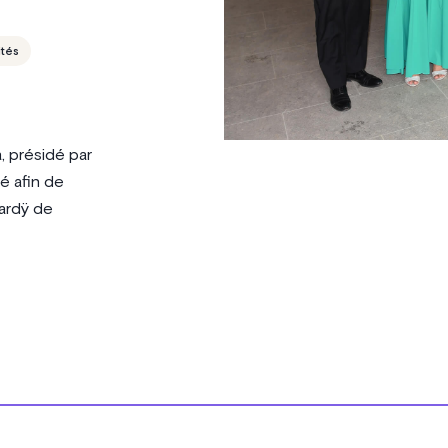
tés
, présidé par
é afin de
Hardÿ de