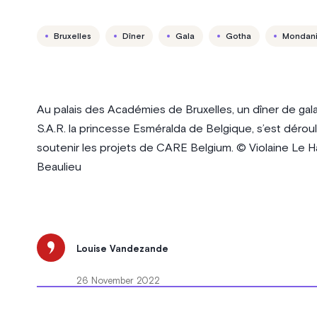
Bruxelles
Dîner
Gala
Gotha
Mondani
Au palais des Académies de Bruxelles, un dîner de gala
S.A.R. la princesse Esméralda de Belgique, s’est déroul
soutenir les projets de CARE Belgium. © Violaine Le 
Beaulieu
Louise Vandezande
26 November 2022