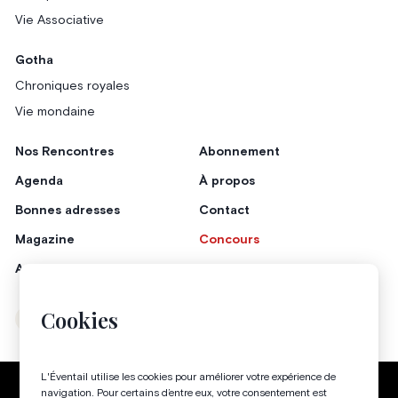
Vie Associative
Gotha
Chroniques royales
Vie mondaine
Nos Rencontres
Abonnement
Agenda
À propos
Bonnes adresses
Contact
Magazine
Concours
Annonceurs
Cookies
Instagram
Facebook
L'Éventail utilise les cookies pour améliorer votre expérience de
Politique de confidentialité
Conditions générales
navigation. Pour certains d’entre eux, votre consentement est