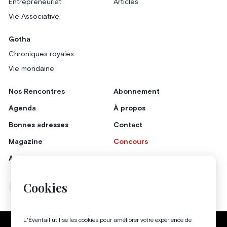
Entrepreneuriat
Articles
Vie Associative
Gotha
Chroniques royales
Vie mondaine
Nos Rencontres
Abonnement
Agenda
À propos
Bonnes adresses
Contact
Magazine
Concours
Annonceurs
Cookies
Instagram
Facebook
L'Éventail utilise les cookies pour améliorer votre expérience de
Politique de confidentialité
Conditions générales