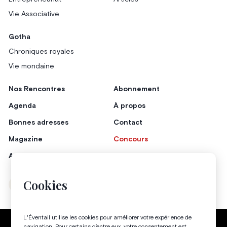
Vie Associative
Gotha
Chroniques royales
Vie mondaine
Nos Rencontres
Abonnement
Agenda
À propos
Bonnes adresses
Contact
Magazine
Concours
Annonceurs
Cookies
Instagram
Facebook
L'Éventail utilise les cookies pour améliorer votre expérience de
Politique de confidentialité
Conditions générales