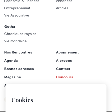
Économie & Finances
Annonces
Entrepreneuriat
Articles
Vie Associative
Gotha
Chroniques royales
Vie mondaine
Nos Rencontres
Abonnement
Agenda
À propos
Bonnes adresses
Contact
Magazine
Concours
Annonceurs
Cookies
Instagram
Facebook