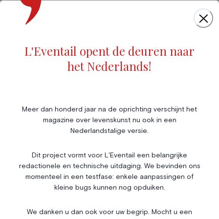
Musique
Foires & Expositions
Marché de l'art
L'Eventail opent de deuren naar
Scène & Spectacles
het Nederlands!
Livres
Société
Immobilier
Économie & Finances
Annonces
Meer dan honderd jaar na de oprichting verschijnt het
magazine over levenskunst nu ook in een
Entrepreneuriat
Articles
Nederlandstalige versie.
Vie Associative
Dit project vormt voor L'Eventail een belangrijke
Gotha
redactionele en technische uitdaging. We bevinden ons
Chroniques royales
momenteel in een testfase: enkele aanpassingen of
Vie mondaine
kleine bugs kunnen nog opduiken.
Nos Rencontres
Abonnement
We danken u dan ook voor uw begrip. Mocht u een