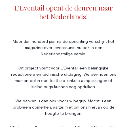
Marché de l'art
L'Eventail opent de deuren naar
Scène & Spectacles
het Nederlands!
Livres
Société
Immobilier
Économie & Finances
Annonces
Meer dan honderd jaar na de oprichting verschijnt het
magazine over levenskunst nu ook in een
Entrepreneuriat
Articles
Nederlandstalige versie.
Vie Associative
Dit project vormt voor L'Eventail een belangrijke
Gotha
redactionele en technische uitdaging. We bevinden ons
Chroniques royales
momenteel in een testfase: enkele aanpassingen of
Vie mondaine
kleine bugs kunnen nog opduiken.
Nos Rencontres
Abonnement
We danken u dan ook voor uw begrip. Mocht u een
probleem opmerken, aarzel niet om ons hiervan op de
Agenda
À propos
hoogte te brengen.
Bonnes adresses
Contact
Magazine
Wedstrijd