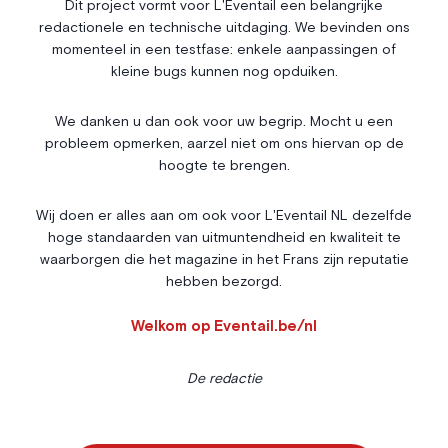
Dit project vormt voor L'Eventail een belangrijke
Gotha
redactionele en technische uitdaging. We bevinden ons
Chroniques royales
momenteel in een testfase: enkele aanpassingen of
Vie mondaine
kleine bugs kunnen nog opduiken.
Nos Rencontres
Abonnement
We danken u dan ook voor uw begrip. Mocht u een
probleem opmerken, aarzel niet om ons hiervan op de
Agenda
À propos
hoogte te brengen.
Bonnes adresses
Contact
Magazine
Wedstrijd
Wij doen er alles aan om ook voor L'Eventail NL dezelfde
hoge standaarden van uitmuntendheid en kwaliteit te
Annonceurs
waarborgen die het magazine in het Frans zijn reputatie
hebben bezorgd.
Instagram
Facebook
Cookies
Welkom op Eventail.be/nl
Privacybeleid
Algemene voorwaarden
De redactie
L’Eventail gebruikt cookies om uw surfervaring te verbeteren. Voor
sommige daarvan is uw toestemming vereist. U kunt uw
Cookiebeheer
voorkeuren instellen via de onderstaande knop.