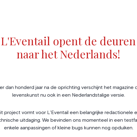
L'Eventail opent de deuren
naar het Nederlands!
r dan honderd jaar na de oprichting verschijnt het magazine 
levenskunst nu ook in een Nederlandstalige versie.
it project vormt voor L'Eventail een belangrijke redactionele 
chnische uitdaging. We bevinden ons momenteel in een testfa
enkele aanpassingen of kleine bugs kunnen nog opduiken.