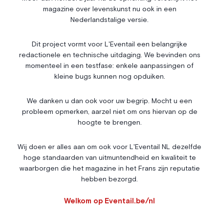
magazine over levenskunst nu ook in een
Entrepreneuriat
Articles
Nederlandstalige versie.
Vie Associative
Dit project vormt voor L'Eventail een belangrijke
Gotha
redactionele en technische uitdaging. We bevinden ons
Chroniques royales
momenteel in een testfase: enkele aanpassingen of
Vie mondaine
kleine bugs kunnen nog opduiken.
Nos Rencontres
Abonnement
We danken u dan ook voor uw begrip. Mocht u een
probleem opmerken, aarzel niet om ons hiervan op de
Agenda
À propos
hoogte te brengen.
Bonnes adresses
Contact
Magazine
Wedstrijd
Wij doen er alles aan om ook voor L'Eventail NL dezelfde
hoge standaarden van uitmuntendheid en kwaliteit te
Annonceurs
waarborgen die het magazine in het Frans zijn reputatie
hebben bezorgd.
Instagram
Facebook
Cookies
Welkom op Eventail.be/nl