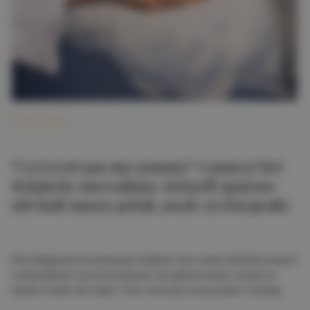
FOOD & WIJN
"Ceci n'est pas une pomme": wanneer het
Belgische surrealisme zichzelf opnieuw
uitvindt tussen gebak, mode en fotografie
Drie Belgische kunstenaars hebben een uniek artistiek project
ondertekend, op het kruispunt van gastronomie, mode en
beeld. Onder de naam “Ceci n’est pas une pomme” brengt
deze collectieve creatie hulde aan de wereld van René