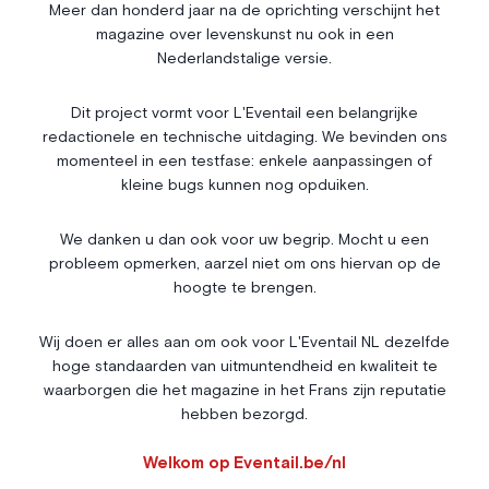
Économie & Finances
Annonces
Meer dan honderd jaar na de oprichting verschijnt het
magazine over levenskunst nu ook in een
Entrepreneuriat
Articles
Nederlandstalige versie.
Vie Associative
Dit project vormt voor L'Eventail een belangrijke
Gotha
redactionele en technische uitdaging. We bevinden ons
Chroniques royales
momenteel in een testfase: enkele aanpassingen of
Vie mondaine
kleine bugs kunnen nog opduiken.
Nos Rencontres
Abonnement
We danken u dan ook voor uw begrip. Mocht u een
probleem opmerken, aarzel niet om ons hiervan op de
Agenda
À propos
hoogte te brengen.
Bonnes adresses
Contact
Magazine
Wedstrijd
Wij doen er alles aan om ook voor L'Eventail NL dezelfde
hoge standaarden van uitmuntendheid en kwaliteit te
Annonceurs
waarborgen die het magazine in het Frans zijn reputatie
hebben bezorgd.
Instagram
Facebook
Cookies
Welkom op Eventail.be/nl