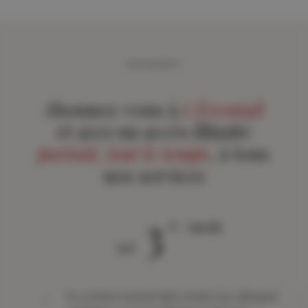
Magritte door middel van een eigentijdse, ambachtelijke en
resoluut niet-commerciële interpretatie.
ABONNEMENT
Abonnez-vous à
L'Eventail
et ayez un accès illimité
partout, tout le temps
, à tous
nos services
3
€ / mois
àpd
Du contenu exclusif dans toutes vos rubriques