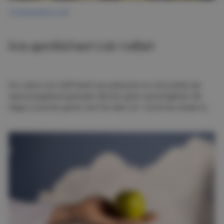
ONDERNEMERSCHAP
Een aperitief met Loïc Goffart
De Luikse Loïc Goff heeft van patisserie en chocolade zijn
expressiegebied gemaakt. Bij hem geen opzichtigheid: elk
hapje is precies goed, met het idee om “vooral de smaak te
laten vibreren”.