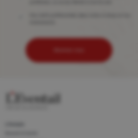
préférées, un accès illimité à tout le site
Des tarifs préférentiels dans notre e-shop et nos
événements
Abonnez-vous
Lifestyle
Beauté & Santé