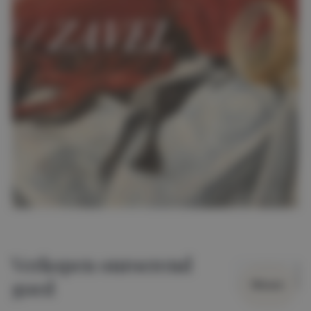
Verkopen onroerend
goed
Wissen