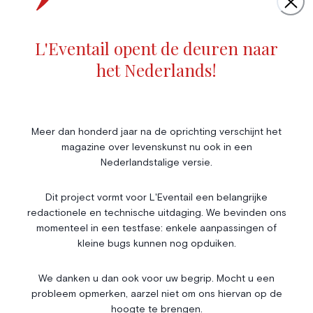
Foires & Expositions
Marché de l'art
L'Eventail opent de deuren naar
Scène & Spectacles
het Nederlands!
Livres
Société
Immobilier
Économie & Finances
Annonces
Meer dan honderd jaar na de oprichting verschijnt het
magazine over levenskunst nu ook in een
Entrepreneuriat
Articles
Nederlandstalige versie.
Vie Associative
Dit project vormt voor L'Eventail een belangrijke
Gotha
redactionele en technische uitdaging. We bevinden ons
Chroniques royales
momenteel in een testfase: enkele aanpassingen of
Vie mondaine
kleine bugs kunnen nog opduiken.
Nos Rencontres
Abonnement
We danken u dan ook voor uw begrip. Mocht u een
probleem opmerken, aarzel niet om ons hiervan op de
Agenda
À propos
hoogte te brengen.