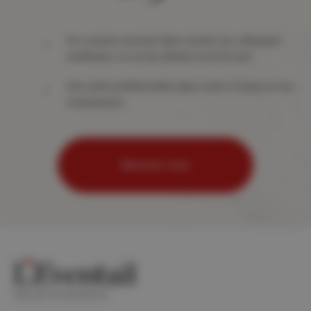
Du contenu exclusif dans toutes vos rubriques
préférées, un accès illimité à tout le site
Des tarifs préférentiels dans notre e-shop et nos
événements
Abonnez-vous