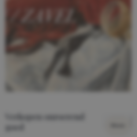
Verkopen onroerend
goed
Wissen