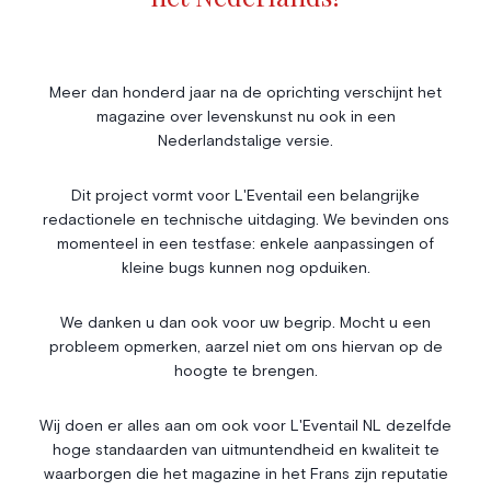
Livres
Société
Immobilier
Économie & Finances
Annonces
Meer dan honderd jaar na de oprichting verschijnt het
magazine over levenskunst nu ook in een
Entrepreneuriat
Articles
Nederlandstalige versie.
Vie Associative
Dit project vormt voor L'Eventail een belangrijke
Gotha
redactionele en technische uitdaging. We bevinden ons
Chroniques royales
momenteel in een testfase: enkele aanpassingen of
Vie mondaine
kleine bugs kunnen nog opduiken.
Nos Rencontres
Abonnement
We danken u dan ook voor uw begrip. Mocht u een
probleem opmerken, aarzel niet om ons hiervan op de
Agenda
À propos
hoogte te brengen.
Bonnes adresses
Contact
Magazine
Wedstrijd
Wij doen er alles aan om ook voor L'Eventail NL dezelfde
hoge standaarden van uitmuntendheid en kwaliteit te
Annonceurs
waarborgen die het magazine in het Frans zijn reputatie