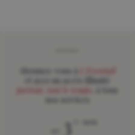
ABONNEMENT
Abonnez-vous à
L'Eventail
et ayez un accès illimité
partout, tout le temps
, à tous
nos services
3
€ / mois
àpd