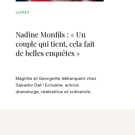
LIVRES
Nadine Monfils : « Un
couple qui tient, cela fait
de belles enquêtes »
Magritte et Georgette débarquent chez
Salvador Dali ! Ecrivaine, actrice,
dramaturge, réalisatrice et scénariste
belge, Nadine Monfils nous plonge au cœur
de l’ultime folle enquête du fameux tandem,
Magritte et Georgette. L’autrice, jamais à
court d’imagination, distille les dernières
aventures de Magritte et Georgette, dans
une folle enquête très documentée entre