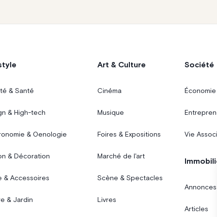
style
Art & Culture
Société
té & Santé
Cinéma
Économie
gn & High-tech
Musique
Entrepren
ronomie & Oenologie
Foires & Expositions
Vie Assoc
on & Décoration
Marché de l'art
Immobili
 & Accessoires
Scène & Spectacles
Annonces
e & Jardin
Livres
Articles