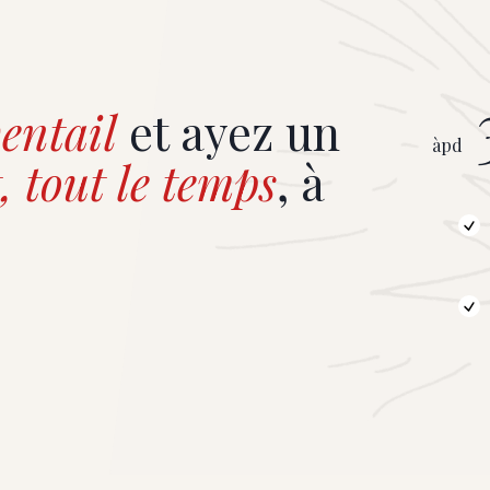
entail
et ayez un
àpd
, tout le temps
, à