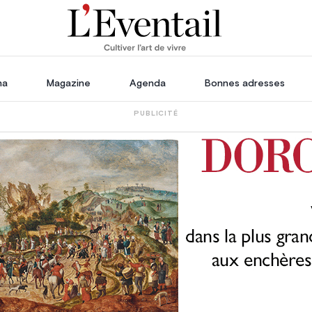
ha
Magazine
Agenda
Bonnes adresses
PUBLICITÉ
oration
Voyage, Évasion & Escapade
s
ssoires
in