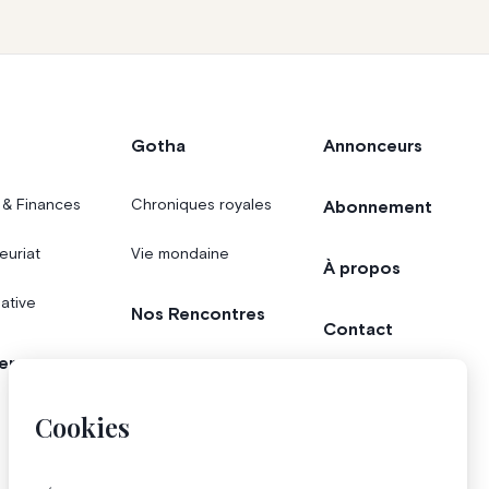
Gotha
Annonceurs
 & Finances
Chroniques royales
Abonnement
euriat
Vie mondaine
À propos
iative
Nos Rencontres
Contact
er
Agenda
Concours
Cookies
Bonnes adresses