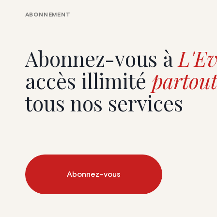
énigme policière, humour et fantaisie…
ABONNEMENT
belge, bien sûr.
Abonnez-vous à
L'Ev
accès illimité
partout
tous nos services
Abonnez-vous