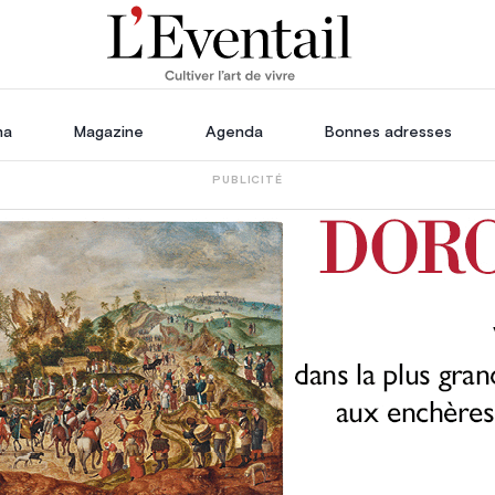
ha
Magazine
Agenda
Bonnes adresses
PUBLICITÉ
oration
Voyage, Évasion & Escapade
s
ssoires
in