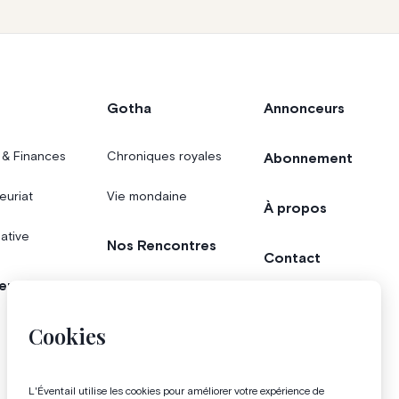
Gotha
Annonceurs
 & Finances
Chroniques royales
Abonnement
euriat
Vie mondaine
À propos
iative
Nos Rencontres
Contact
er
Agenda
Concours
Cookies
Bonnes adresses
L'Éventail utilise les cookies pour améliorer votre expérience de
Magazine