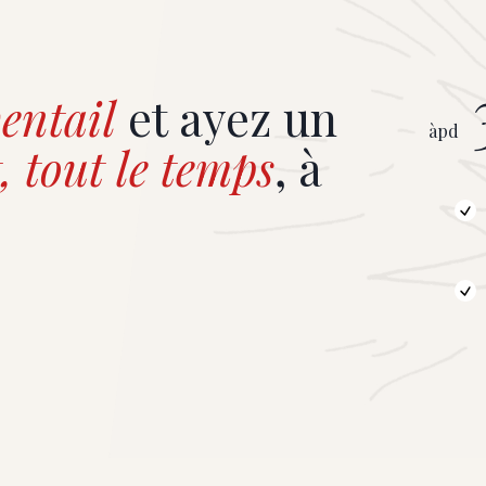
entail
et ayez un
àpd
, tout le temps
, à