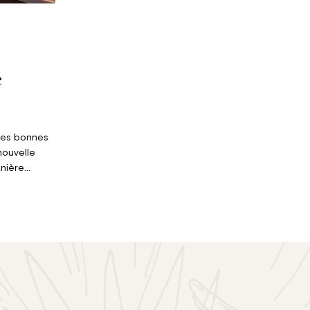
é
 des bonnes
nouvelle
anière
eurs qui
i offrent
ues.