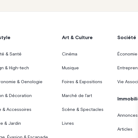
style
Art & Culture
Société
té & Santé
Cinéma
Économie
gn & High-tech
Musique
Entrepren
ronomie & Oenologie
Foires & Expositions
Vie Assoc
on & Décoration
Marché de l'art
Immobili
 & Accessoires
Scène & Spectacles
Annonces
e & Jardin
Livres
Articles
ge, Évasion & Escapade