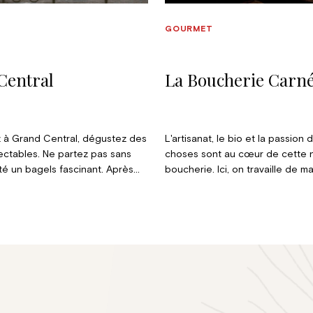
GOURMET
Central
La Boucherie Carn
ez à Grand Central, dégustez des
L'artisanat, le bio et la passion
ectables. Ne partez pas sans
choses sont au cœur de cette 
té un bagels fascinant. Après
boucherie. Ici, on travaille de m
semaine de travail, vous pouvez
traditionnelle, avec des product
gin délicieux. Un cappuccino
partagent la même passion et qu
s
 parti des boissons les plus
des produits sains et authentiq
 dans ce lieu.