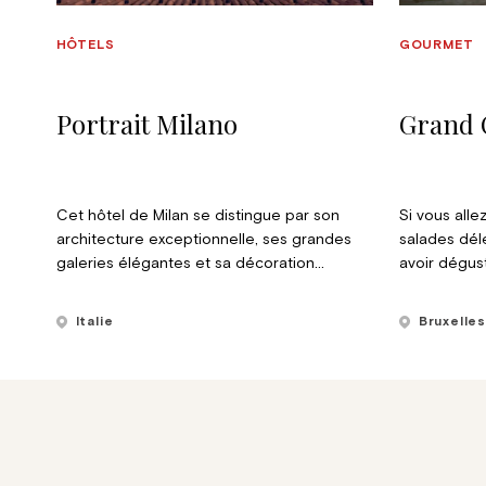
HÔTELS
GOURMET
Portrait Milano
Grand 
Cet hôtel de Milan se distingue par son
Si vous all
architecture exceptionnelle, ses grandes
salades dél
galeries élégantes et sa décoration
avoir dégus
contemporaine, avec un restaurant prisé
une longue 
pour le déjeuner dans le quartier.
essayer un 
Italie
Bruxelle
immense fait
commandées