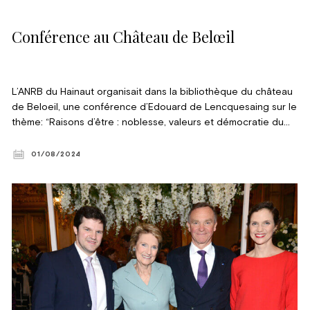
Conférence au Château de Belœil
L’ANRB du Hainaut organisait dans la bibliothèque du château
de Beloeil, une conférence d’Edouard de Lencquesaing sur le
thème: “Raisons d’être : noblesse, valeurs et démocratie du
21è siècle ». La conférence fut suivie d’un déjeuner et d’une
visite privée du château, organisée par S.A. la princesse
01/08/2024
Wauhier de Ligne et son fils Philippe. © Violaine Le Hardÿ de
Beaulieu