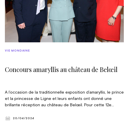
VIE MONDAINE
Concours amaryllis au château de Belœil
A l’occasion de la traditionnelle exposition d’amaryllis, le prince
et la princesse de Ligne et leurs enfants ont donné une
brillante réception au château de Belœil. Pour cette 12e
édition, Belœil offre, à tous les passionnés de beauté, un
moment inoubliable, digne des plus beaux contes de fée ! ©
20/04/2024
Violaine le Hardÿ de Beaulieu