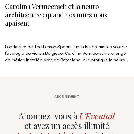
Carolina Vermeersch et la neuro-
architecture : quand nos murs nous
apaisent
Fondatrice de The Lemon Spoon, l’une des premières voix de
l’écologie de vie en Belgique, Carolina Vermeersch a changé
de métier. Installée près de Barcelone, elle pratique la neuro-
architecture et la thérapie par l’habitat, deux disciplines
encore peu répandues. Leur point commun : nos lieux de vie
ont un effet direct sur notre santé physique et mentale. Elle
fait le point avec nous sur sa reconversion et sur ce qu’elle
nomme l’écologie intérieure.
ABONNEMENT
Abonnez-vous à
L'Eventail
et ayez un accès illimité