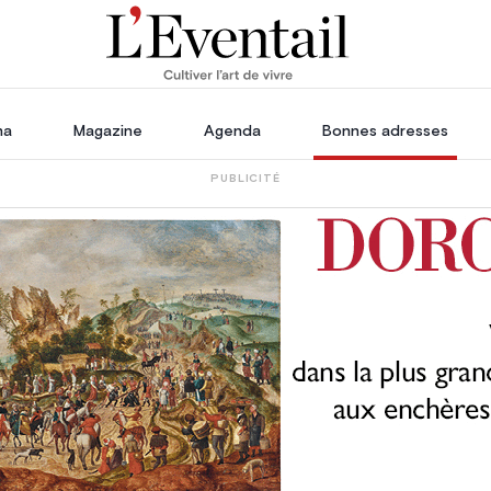
ha
Magazine
Agenda
Bonnes adresses
PUBLICITÉ
oration
Voyage, Évasion & Escapade
s
ssoires
in