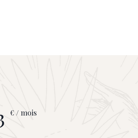
3
€ / mois