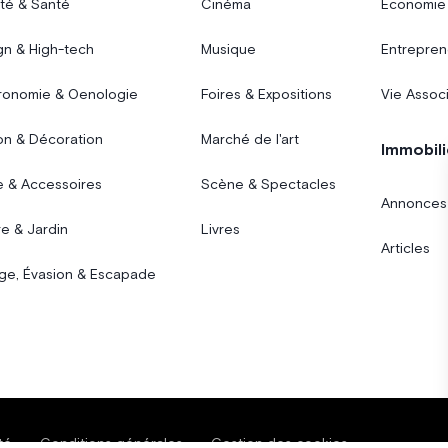
té & Santé
Cinéma
Économie
gn & High-tech
Musique
Entrepren
ronomie & Oenologie
Foires & Expositions
Vie Assoc
on & Décoration
Marché de l'art
Immobili
 & Accessoires
Scène & Spectacles
Annonces
e & Jardin
Livres
Articles
ge, Évasion & Escapade
té
Conditions générales
Gestion des cookies