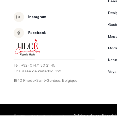
Beau
Desi
Instagram
Gast
Facebook
Mais
Mode
Natur
Tél
: +32 (0)471 80 21 45
Chaussée de Waterloo
, 152
Voya
1640
Rhode-Saint-Genèse
,
Belgique
Politique de confidentiali
©
2026
-
TOUS DROITS RÉSERVÉS