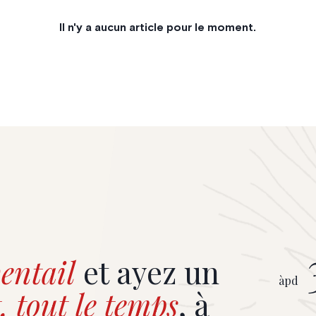
Il n'y a aucun article pour le moment.
entail
et ayez un
àpd
, tout le temps
, à