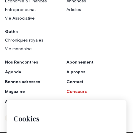
Économie & Finances
Annonces
Entrepreneuriat
Articles
Vie Associative
Gotha
Chroniques royales
Vie mondaine
Nos Rencontres
Abonnement
Agenda
À propos
Bonnes adresses
Contact
Magazine
Concours
Annonceurs
Cookies
Instagram
Facebook