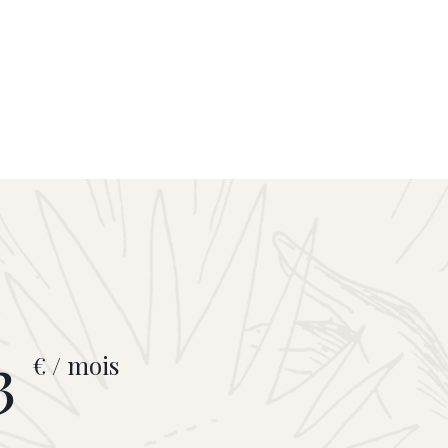
3
€ / mois