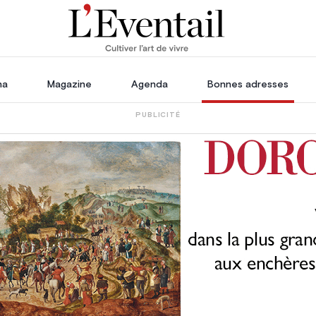
ha
Magazine
Agenda
Bonnes adresses
PUBLICITÉ
oration
Voyage, Évasion & Escapade
s
ssoires
in