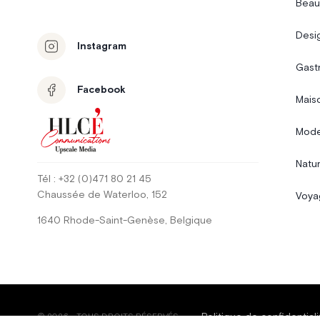
Beau
Desi
Instagram
Gast
Facebook
Mais
Mode
Natur
Tél
: +32 (0)471 80 21 45
Chaussée de Waterloo
, 152
Voya
1640
Rhode-Saint-Genèse
,
Belgique
Politique de confidentiali
©
2026
-
TOUS DROITS RÉSERVÉS