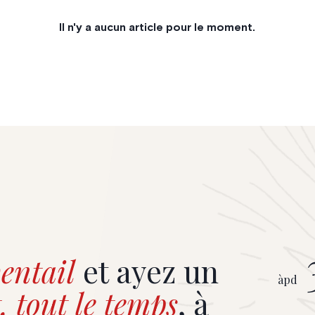
Il n'y a aucun article pour le moment.
entail
et ayez un
àpd
, tout le temps
, à