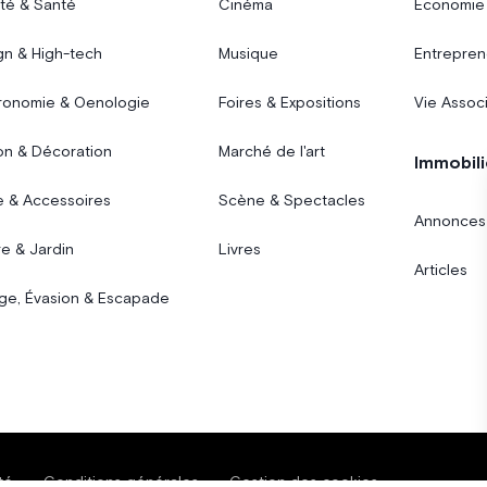
té & Santé
Cinéma
Économie
gn & High-tech
Musique
Entrepren
ronomie & Oenologie
Foires & Expositions
Vie Assoc
on & Décoration
Marché de l'art
Immobili
 & Accessoires
Scène & Spectacles
Annonces
e & Jardin
Livres
Articles
ge, Évasion & Escapade
té
Conditions générales
Gestion des cookies