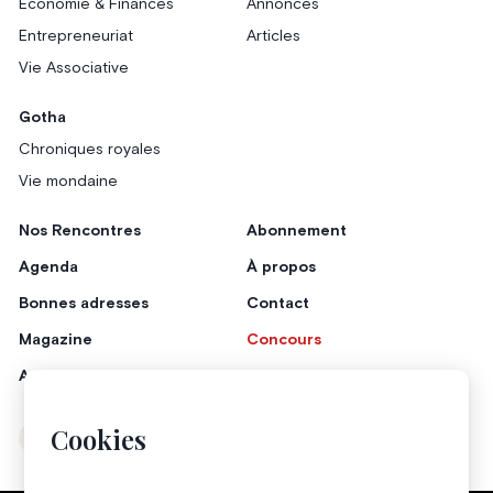
Économie & Finances
Annonces
Entrepreneuriat
Articles
Vie Associative
Gotha
Chroniques royales
Vie mondaine
Nos Rencontres
Abonnement
Agenda
À propos
Bonnes adresses
Contact
Magazine
Concours
Annonceurs
Cookies
Instagram
Facebook