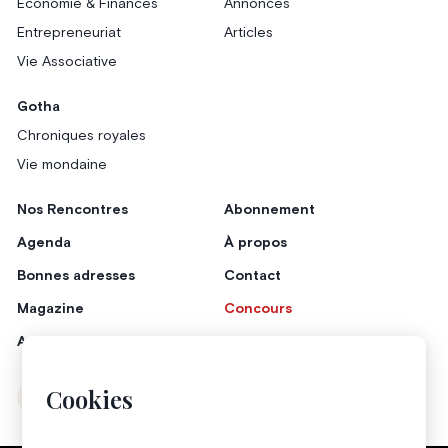
Économie & Finances
Annonces
Entrepreneuriat
Articles
Vie Associative
Gotha
Chroniques royales
Vie mondaine
Nos Rencontres
Abonnement
Agenda
À propos
Bonnes adresses
Contact
Magazine
Concours
Annonceurs
Cookies
Instagram
Facebook