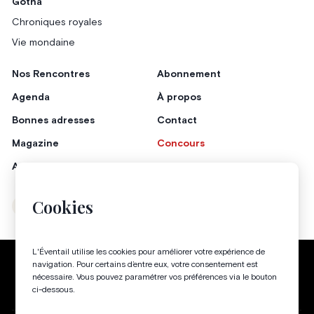
Gotha
Chroniques royales
Vie mondaine
Nos Rencontres
Abonnement
Agenda
À propos
Bonnes adresses
Contact
Magazine
Concours
Annonceurs
Cookies
Instagram
Facebook
L'Éventail utilise les cookies pour améliorer votre expérience de
Politique de confidentialité
Conditions générales
navigation. Pour certains d’entre eux, votre consentement est
nécessaire. Vous pouvez paramétrer vos préférences via le bouton
Gestion des cookies
ci-dessous.