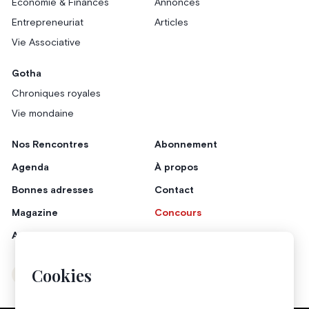
Économie & Finances
Annonces
Entrepreneuriat
Articles
Vie Associative
Gotha
Chroniques royales
Vie mondaine
Nos Rencontres
Abonnement
Agenda
À propos
Bonnes adresses
Contact
Magazine
Concours
Annonceurs
Cookies
Instagram
Facebook