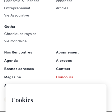
Économie & Finances
Annonces
Entrepreneuriat
Articles
Vie Associative
Gotha
Chroniques royales
Vie mondaine
Nos Rencontres
Abonnement
Agenda
À propos
Bonnes adresses
Contact
Magazine
Concours
Annonceurs
Cookies
Instagram
Facebook