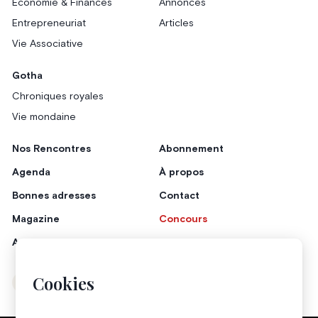
Économie & Finances
Annonces
Entrepreneuriat
Articles
Vie Associative
Gotha
Chroniques royales
Vie mondaine
Nos Rencontres
Abonnement
Agenda
À propos
Bonnes adresses
Contact
Magazine
Concours
Annonceurs
Cookies
Instagram
Facebook