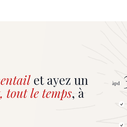
entail
et ayez un
àpd
, tout le temps
, à