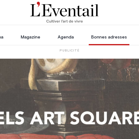
ha
Magazine
Agenda
Bonnes adresses
PUBLICITÉ
oration
Voyage, Évasion & Escapade
s
ssoires
in