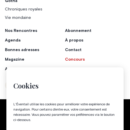
Gotha
Chroniques royales
Vie mondaine
Nos Rencontres
Abonnement
Agenda
À propos
Bonnes adresses
Contact
Magazine
Concours
Annonceurs
Cookies
Instagram
Facebook
L'Éventail utilise les cookies pour améliorer votre expérience de
Politique de confidentialité
Conditions générales
navigation. Pour certains d’entre eux, votre consentement est
nécessaire. Vous pouvez paramétrer vos préférences via le bouton
Gestion des cookies
ci-dessous.