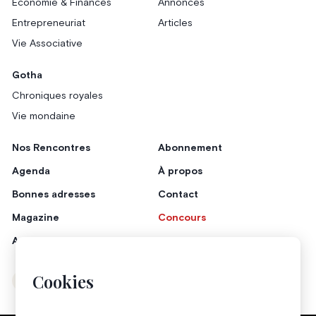
Économie & Finances
Annonces
Entrepreneuriat
Articles
Vie Associative
Gotha
Chroniques royales
Vie mondaine
Nos Rencontres
Abonnement
Agenda
À propos
Bonnes adresses
Contact
Magazine
Concours
Annonceurs
Cookies
Instagram
Facebook