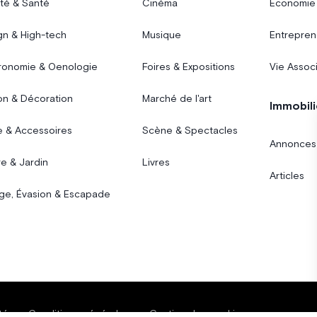
té & Santé
Cinéma
Économie
gn & High-tech
Musique
Entrepren
ronomie & Oenologie
Foires & Expositions
Vie Assoc
on & Décoration
Marché de l'art
Immobili
 & Accessoires
Scène & Spectacles
Annonces
e & Jardin
Livres
Articles
ge, Évasion & Escapade
té
Conditions générales
Gestion des cookies