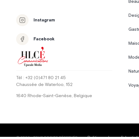
Beau
Desi
Instagram
Gast
Facebook
Mais
Mode
Natur
Tél
: +32 (0)471 80 21 45
Chaussée de Waterloo
, 152
Voya
1640
Rhode-Saint-Genèse
,
Belgique
Politique de confidentiali
©
2026
-
TOUS DROITS RÉSERVÉS