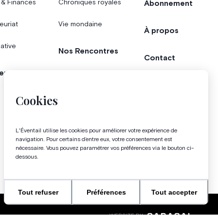
 & Finances
Chroniques royales
Abonnement
euriat
Vie mondaine
À propos
iative
Nos Rencontres
Contact
er
Agenda
Concours
Cookies
Bonnes adresses
L'Éventail utilise les cookies pour améliorer votre expérience de
Magazine
navigation. Pour certains d’entre eux, votre consentement est
nécessaire. Vous pouvez paramétrer vos préférences via le bouton ci-
dessous.
Tout refuser
Préférences
Tout accepter
WEBSITE BY