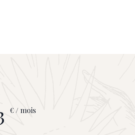
3
€ / mois