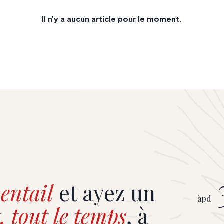
Il n'y a aucun article pour le moment.
entail
et ayez un
àpd
, tout le temps
, à