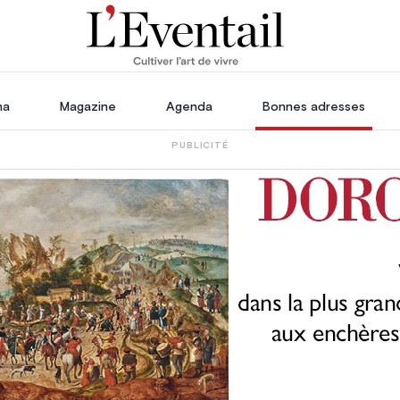
ha
Magazine
Agenda
Bonnes adresses
PUBLICITÉ
oration
Voyage, Évasion & Escapade
s
ssoires
in