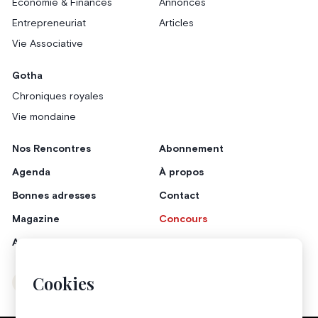
Économie & Finances
Annonces
Entrepreneuriat
Articles
Vie Associative
Gotha
Chroniques royales
Vie mondaine
Nos Rencontres
Abonnement
Agenda
À propos
Bonnes adresses
Contact
Magazine
Concours
Annonceurs
Cookies
Instagram
Facebook