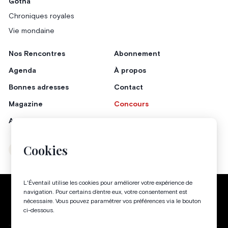
Gotha
Chroniques royales
Vie mondaine
Nos Rencontres
Abonnement
Agenda
À propos
Bonnes adresses
Contact
Magazine
Concours
Annonceurs
Cookies
Instagram
Facebook
L'Éventail utilise les cookies pour améliorer votre expérience de
Politique de confidentialité
Conditions générales
navigation. Pour certains d’entre eux, votre consentement est
nécessaire. Vous pouvez paramétrer vos préférences via le bouton
Gestion des cookies
ci-dessous.