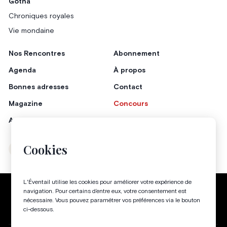
Gotha
Chroniques royales
Vie mondaine
Nos Rencontres
Abonnement
Agenda
À propos
Bonnes adresses
Contact
Magazine
Concours
Annonceurs
Cookies
Instagram
Facebook
L'Éventail utilise les cookies pour améliorer votre expérience de
Politique de confidentialité
Conditions générales
navigation. Pour certains d’entre eux, votre consentement est
nécessaire. Vous pouvez paramétrer vos préférences via le bouton
Gestion des cookies
ci-dessous.