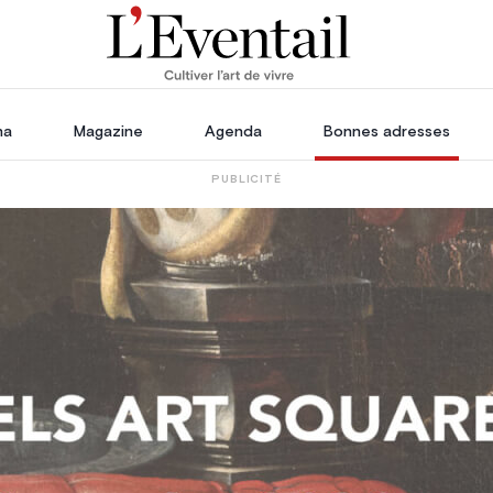
ha
Magazine
Agenda
Bonnes adresses
PUBLICITÉ
oration
Voyage, Évasion & Escapade
s
ssoires
in