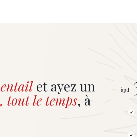
entail
et ayez un
àpd
, tout le temps
, à