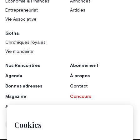
Économie & Finances
Annonces
Entrepreneuriat
Articles
Vie Associative
Gotha
Chroniques royales
Vie mondaine
Nos Rencontres
Abonnement
Agenda
À propos
Bonnes adresses
Contact
Magazine
Concours
Annonceurs
Cookies
Instagram
Facebook