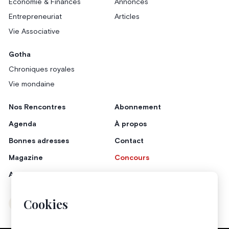
Économie & Finances
Annonces
Entrepreneuriat
Articles
Vie Associative
Gotha
Chroniques royales
Vie mondaine
Nos Rencontres
Abonnement
Agenda
À propos
Bonnes adresses
Contact
Magazine
Concours
Annonceurs
Cookies
Instagram
Facebook