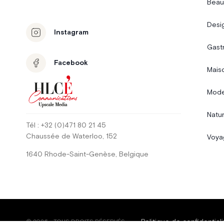
Beau
Desi
Instagram
Gast
Facebook
Mais
Mode
Natur
Tél
: +32 (0)471 80 21 45
Chaussée de Waterloo
, 152
Voya
1640
Rhode-Saint-Genèse
,
Belgique
Politique de confidentiali
©
2026
-
TOUS DROITS RÉSERVÉS