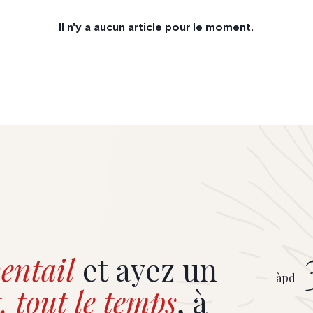
Il n'y a aucun article pour le moment.
entail
et ayez un
àpd
, tout le temps
, à