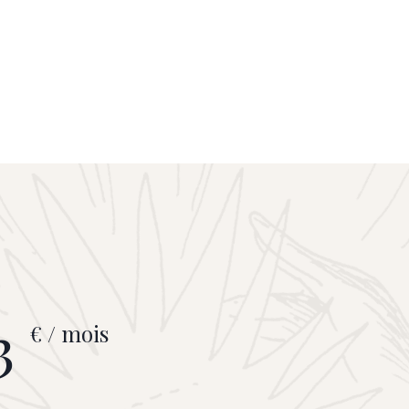
3
€ / mois