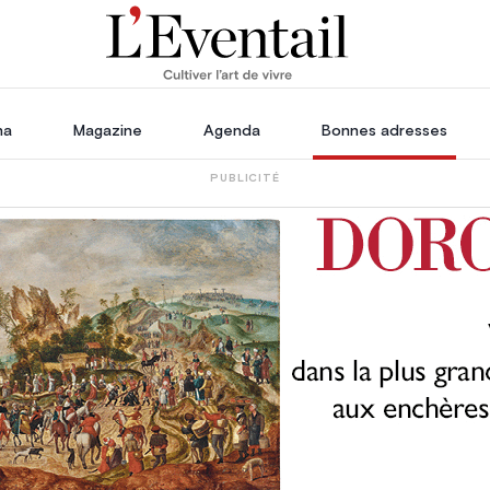
ha
Magazine
Agenda
Bonnes adresses
PUBLICITÉ
oration
Voyage, Évasion & Escapade
s
ssoires
in