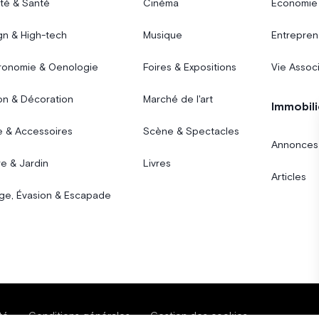
té & Santé
Cinéma
Économie
gn & High-tech
Musique
Entrepren
ronomie & Oenologie
Foires & Expositions
Vie Assoc
on & Décoration
Marché de l'art
Immobili
 & Accessoires
Scène & Spectacles
Annonces
e & Jardin
Livres
Articles
ge, Évasion & Escapade
té
Conditions générales
Gestion des cookies