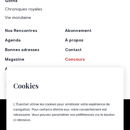
Gotha
Chroniques royales
Vie mondaine
Nos Rencontres
Abonnement
Agenda
À propos
Bonnes adresses
Contact
Magazine
Concours
Annonceurs
Cookies
Instagram
Facebook
L'Éventail utilise les cookies pour améliorer votre expérience de
Politique de confidentialité
Conditions générales
navigation. Pour certains d’entre eux, votre consentement est
nécessaire. Vous pouvez paramétrer vos préférences via le bouton
Gestion des cookies
ci-dessous.