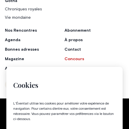
Gotha
Chroniques royales
Vie mondaine
Nos Rencontres
Abonnement
Agenda
À propos
Bonnes adresses
Contact
Magazine
Concours
Annonceurs
Cookies
Instagram
Facebook
L'Éventail utilise les cookies pour améliorer votre expérience de
Politique de confidentialité
Conditions générales
navigation. Pour certains d’entre eux, votre consentement est
nécessaire. Vous pouvez paramétrer vos préférences via le bouton
Gestion des cookies
ci-dessous.