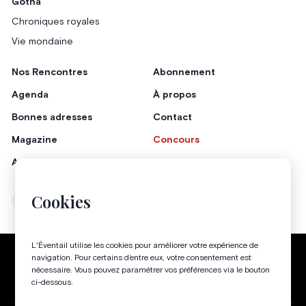
Gotha
Chroniques royales
Vie mondaine
Nos Rencontres
Abonnement
Agenda
À propos
Bonnes adresses
Contact
Magazine
Concours
Annonceurs
Cookies
Instagram
Facebook
L'Éventail utilise les cookies pour améliorer votre expérience de
Politique de confidentialité
Conditions générales
navigation. Pour certains d’entre eux, votre consentement est
nécessaire. Vous pouvez paramétrer vos préférences via le bouton
Gestion des cookies
ci-dessous.