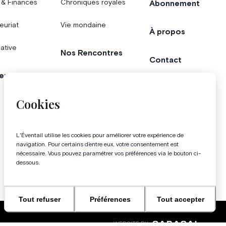
 & Finances
Chroniques royales
Abonnement
euriat
Vie mondaine
À propos
iative
Nos Rencontres
Contact
er
Agenda
Concours
Cookies
Bonnes adresses
L'Éventail utilise les cookies pour améliorer votre expérience de
Magazine
navigation. Pour certains d’entre eux, votre consentement est
nécessaire. Vous pouvez paramétrer vos préférences via le bouton ci-
dessous.
Tout refuser
Préférences
Tout accepter
WEBSITE BY