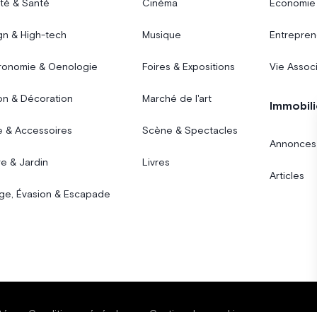
té & Santé
Cinéma
Économie
gn & High-tech
Musique
Entrepren
ronomie & Oenologie
Foires & Expositions
Vie Assoc
on & Décoration
Marché de l'art
Immobili
 & Accessoires
Scène & Spectacles
Annonces
e & Jardin
Livres
Articles
ge, Évasion & Escapade
té
Conditions générales
Gestion des cookies