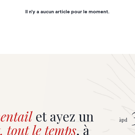
Il n'y a aucun article pour le moment.
entail
et ayez un
àpd
, tout le temps
, à