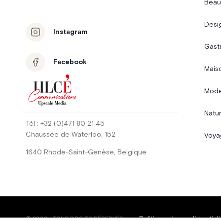
Beau
Desi
Instagram
Gast
Facebook
Mais
Mode
Natur
Tél
: +32 (0)471 80 21 45
Chaussée de Waterloo
, 152
Voya
1640
Rhode-Saint-Genèse
,
Belgique
Politique de confidentiali
©
2026
-
TOUS DROITS RÉSERVÉS