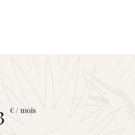
3
€ / mois