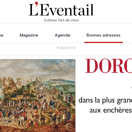
ha
Magazine
Agenda
Bonnes adresses
PUBLICITÉ
oration
Voyage, Évasion & Escapade
s
ssoires
in