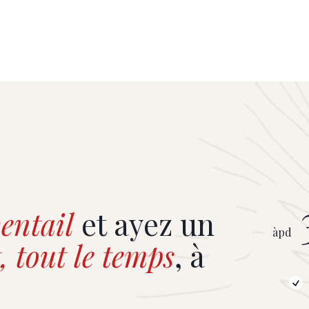
entail
et ayez un
àpd
, tout le temps
, à