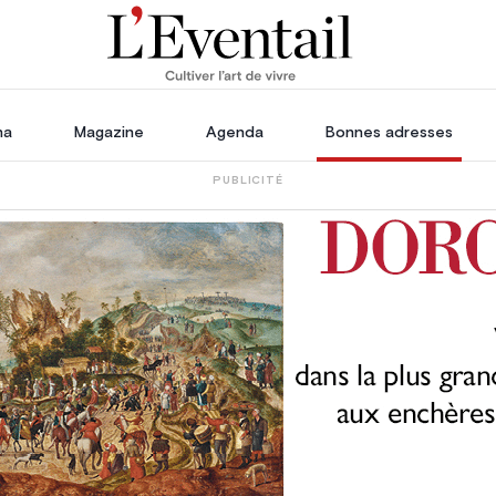
ha
Magazine
Agenda
Bonnes adresses
PUBLICITÉ
coration
Voyage, Évasion & Escapade
les
essoires
rdin