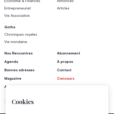
Économie & Finances
Annonces
Entrepreneuriat
Articles
Vie Associative
Gotha
Chroniques royales
Vie mondaine
Nos Rencontres
Abonnement
Agenda
À propos
Bonnes adresses
Contact
Magazine
Concours
Annonceurs
Cookies
Instagram
Facebook