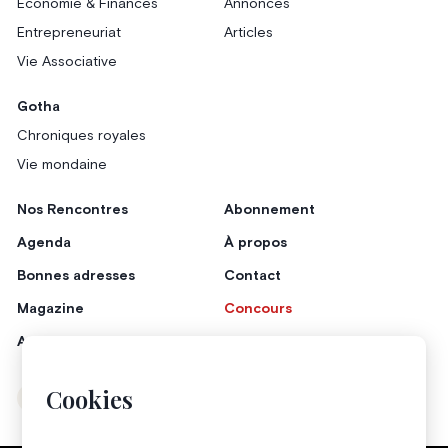
Économie & Finances
Annonces
Entrepreneuriat
Articles
Vie Associative
Gotha
Chroniques royales
Vie mondaine
Nos Rencontres
Abonnement
Agenda
À propos
Bonnes adresses
Contact
Magazine
Concours
Annonceurs
Cookies
Instagram
Facebook