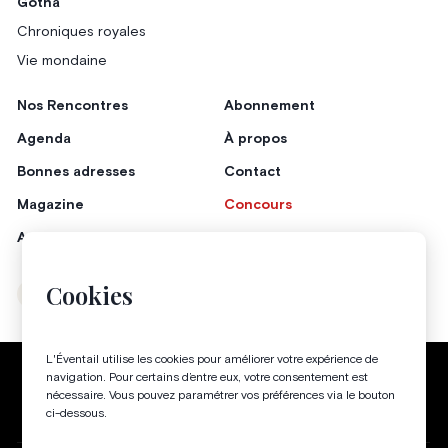
Gotha
Chroniques royales
Vie mondaine
Nos Rencontres
Abonnement
Agenda
À propos
Bonnes adresses
Contact
Magazine
Concours
Annonceurs
Cookies
Instagram
Facebook
L'Éventail utilise les cookies pour améliorer votre expérience de
Politique de confidentialité
Conditions générales
navigation. Pour certains d’entre eux, votre consentement est
nécessaire. Vous pouvez paramétrer vos préférences via le bouton
Gestion des cookies
ci-dessous.