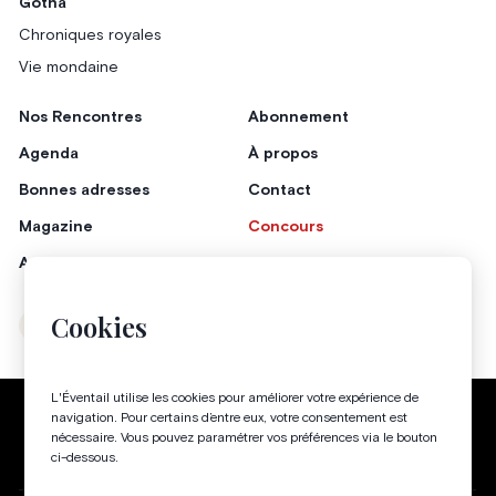
Gotha
Chroniques royales
Vie mondaine
Nos Rencontres
Abonnement
Agenda
À propos
Bonnes adresses
Contact
Magazine
Concours
Annonceurs
Cookies
Instagram
Facebook
L'Éventail utilise les cookies pour améliorer votre expérience de
Politique de confidentialité
Conditions générales
navigation. Pour certains d’entre eux, votre consentement est
nécessaire. Vous pouvez paramétrer vos préférences via le bouton
Gestion des cookies
ci-dessous.