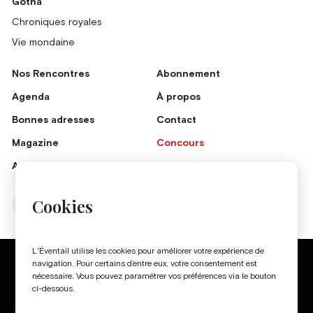
Gotha
Chroniques royales
Vie mondaine
Nos Rencontres
Abonnement
Agenda
À propos
Bonnes adresses
Contact
Magazine
Concours
Annonceurs
Cookies
Instagram
Facebook
L'Éventail utilise les cookies pour améliorer votre expérience de
Politique de confidentialité
Conditions générales
navigation. Pour certains d’entre eux, votre consentement est
nécessaire. Vous pouvez paramétrer vos préférences via le bouton
Gestion des cookies
ci-dessous.