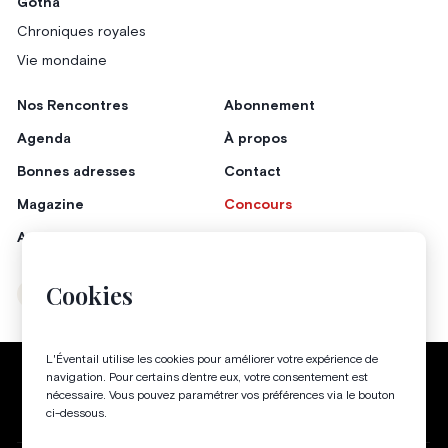
Gotha
Chroniques royales
Vie mondaine
Nos Rencontres
Abonnement
Agenda
À propos
Bonnes adresses
Contact
Magazine
Concours
Annonceurs
Cookies
Instagram
Facebook
L'Éventail utilise les cookies pour améliorer votre expérience de
Politique de confidentialité
Conditions générales
navigation. Pour certains d’entre eux, votre consentement est
nécessaire. Vous pouvez paramétrer vos préférences via le bouton
Gestion des cookies
ci-dessous.